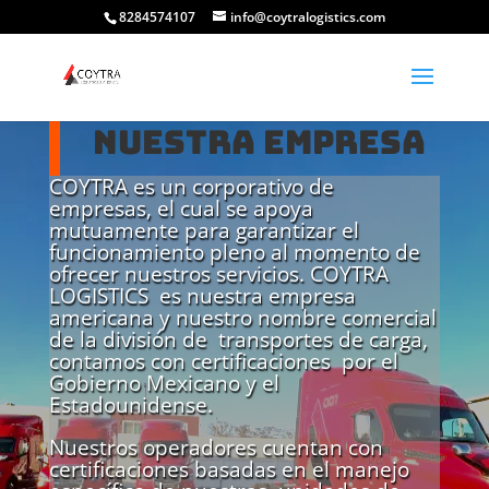
8284574107
info@coytralogistics.com
Nuestra empresa
COYTRA es un corporativo de
empresas, el cual se apoya
mutuamente para garantizar el
funcionamiento pleno al momento de
ofrecer nuestros servicios. COYTRA
LOGISTICS es nuestra empresa
americana y nuestro nombre comercial
de la división de transportes de carga,
contamos con certificaciones por el
Gobierno Mexicano y el
Estadounidense.
Nuestros operadores cuentan con
certificaciones basadas en el manejo